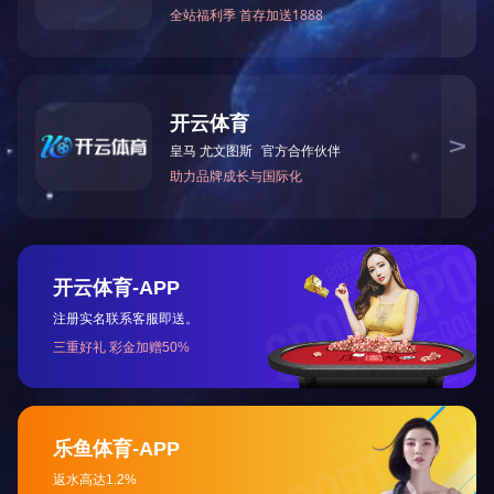
学院概况
师资队伍
学术研究
人
系所中心
英语语言文学系
重点学科
本
学术机构
法语语言文学系
博士后流动站
硕
党政服务
德语语言文学系
《复旦外国语言文学论
博
丛》
历史名师
俄语语言文学系
翻译硕
学术机构
学院领导
日语语言文学系
多
学术活动
韩语语言文学系
学术团队
大学英语教学部
翻译系
西班牙语言文学系
多语种中心
退休教师
Co
米兰网页版
|
米兰体育网页版
|
开云官方端网站登录入口
|
MK手机官方
网站入口
|
好博（中国）体育智能科技股份有限公司网站
|
米兰体育网页
官网
|
拼搏app登录入口
|
KY.COM
|
爱游戏平台
|