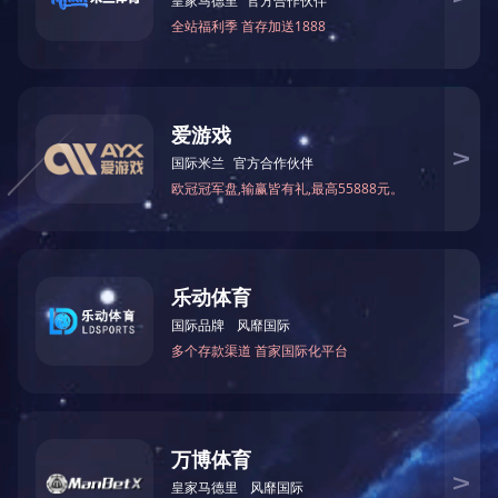
俄语语
大学英
多语