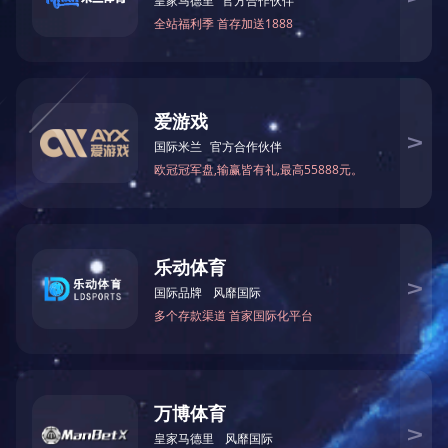
青联会系列活动之教
大学英语部第二课堂
西班牙文化月活动第
韩文系讲座：韩国人
西班牙文化月活动第
西班牙文化月活动第
大学英语部第二课堂